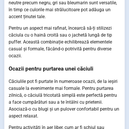
neutre precum negru, gri sau bleumarin sunt versatile,
în timp ce culorile mai strălucitoare pot adăuga un
accent ținutei tale.
Pentru un aspect mai rafinat, încearcă să-ți stilizezi
căciula cu o haină croită sau o jachetă lungă de tip
puffer. Această combinație echilibrează elementele
casual și formale, făcând-o potrivită pentru diverse
ocazii.
Ocazii pentru purtarea unei căciuli
Căciulile pot fi purtate în numeroase ocazii, de la ieșiri
casuale la evenimente mai formale. Pentru purtarea
zilnică, o căciulă tricotată simplă este perfectă pentru
a face cumpărături sau a te întâlni cu prietenii.
Asociază-o cu blugi și un pulover confortabil pentru un
aspect relaxat.
Pentru activități în aer liber, cum ar fi schiul sau