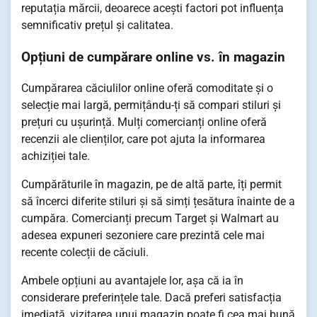
reputația mărcii, deoarece acești factori pot influența
semnificativ prețul și calitatea.
Opțiuni de cumpărare online vs. în magazin
Cumpărarea căciulilor online oferă comoditate și o
selecție mai largă, permițându-ți să compari stiluri și
prețuri cu ușurință. Mulți comercianți online oferă
recenzii ale clienților, care pot ajuta la informarea
achiziției tale.
Cumpărăturile în magazin, pe de altă parte, îți permit
să încerci diferite stiluri și să simți țesătura înainte de a
cumpăra. Comercianți precum Target și Walmart au
adesea expuneri sezoniere care prezintă cele mai
recente colecții de căciuli.
Ambele opțiuni au avantajele lor, așa că ia în
considerare preferințele tale. Dacă preferi satisfacția
imediată, vizitarea unui magazin poate fi cea mai bună