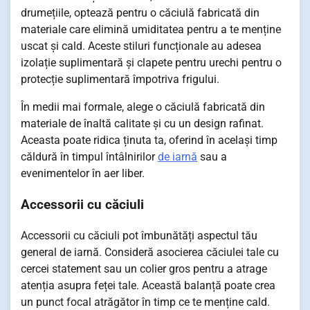
drumețiile, optează pentru o căciulă fabricată din
materiale care elimină umiditatea pentru a te menține
uscat și cald. Aceste stiluri funcționale au adesea
izolație suplimentară și clapete pentru urechi pentru o
protecție suplimentară împotriva frigului.
În medii mai formale, alege o căciulă fabricată din
materiale de înaltă calitate și cu un design rafinat.
Aceasta poate ridica ținuta ta, oferind în același timp
căldură în timpul întâlnirilor
de iarnă
sau a
evenimentelor în aer liber.
Accessorii cu căciuli
Accessorii cu căciuli pot îmbunătăți aspectul tău
general de iarnă. Consideră asocierea căciulei tale cu
cercei statement sau un colier gros pentru a atrage
atenția asupra feței tale. Această balanță poate crea
un punct focal atrăgător în timp ce te menține cald.