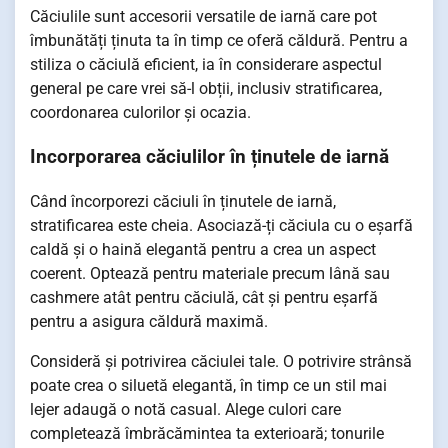
Căciulile sunt accesorii versatile de iarnă care pot
îmbunătăți ținuta ta în timp ce oferă căldură. Pentru a
stiliza o căciulă eficient, ia în considerare aspectul
general pe care vrei să-l obții, inclusiv stratificarea,
coordonarea culorilor și ocazia.
Incorporarea căciulilor în ținutele de iarnă
Când încorporezi căciuli în ținutele de iarnă,
stratificarea este cheia. Asociază-ți căciula cu o eșarfă
caldă și o haină elegantă pentru a crea un aspect
coerent. Optează pentru materiale precum lână sau
cashmere atât pentru căciulă, cât și pentru eșarfă
pentru a asigura căldură maximă.
Consideră și potrivirea căciulei tale. O potrivire strânsă
poate crea o siluetă elegantă, în timp ce un stil mai
lejer adaugă o notă casual. Alege culori care
completează îmbrăcămintea ta exterioară; tonurile