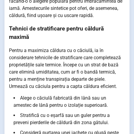
făcând-o o alegere populară pentru îmbrăcămintea de
iarnă. Amestecurile sintetice pot oferi, de asemenea,
căldură, fiind ușoare și cu uscare rapidă.
Tehnici de stratificare pentru căldură
maximă
Pentru a maximiza căldura cu o căciulă, ia în
considerare tehnicile de stratificare care completează
proprietățile sale termice. Începe cu un strat de bază
care elimină umiditatea, cum ar fi o bandă termică,
pentru a menține transpirația departe de piele.
Urmează cu căciula pentru a capta căldura eficient.
Alege o căciulă fabricată din lână sau un
amestec de lână pentru o izolație superioară.
Stratifică cu o eșarfă sau un guler pentru a
preveni pierderile de căldură din zona gâtului.
Consideră purtarea unei jachete cu glugă peste