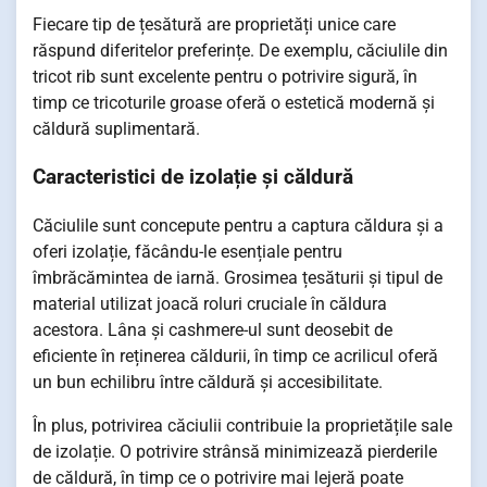
Fiecare tip de țesătură are proprietăți unice care
răspund diferitelor preferințe. De exemplu, căciulile din
tricot rib sunt excelente pentru o potrivire sigură, în
timp ce tricoturile groase oferă o estetică modernă și
căldură suplimentară.
Caracteristici de izolație și căldură
Căciulile sunt concepute pentru a captura căldura și a
oferi izolație, făcându-le esențiale pentru
îmbrăcămintea de iarnă. Grosimea țesăturii și tipul de
material utilizat joacă roluri cruciale în căldura
acestora. Lâna și cashmere-ul sunt deosebit de
eficiente în reținerea căldurii, în timp ce acrilicul oferă
un bun echilibru între căldură și accesibilitate.
În plus, potrivirea căciulii contribuie la proprietățile sale
de izolație. O potrivire strânsă minimizează pierderile
de căldură, în timp ce o potrivire mai lejeră poate