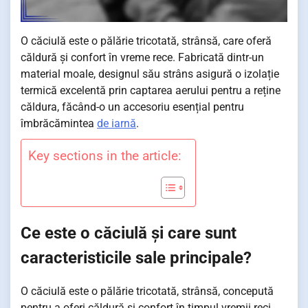
O căciulă este o pălărie tricotată, strânsă, care oferă
căldură și confort în vreme rece. Fabricată dintr-un
material moale, designul său strâns asigură o izolație
termică excelentă prin captarea aerului pentru a reține
căldura, făcând-o un accesoriu esențial pentru
îmbrăcămintea
de iarnă
.
Key sections in the article:
Ce este o căciulă și care sunt
caracteristicile sale principale?
O căciulă este o pălărie tricotată, strânsă, concepută
pentru a oferi căldură și confort în timpul vremii reci.