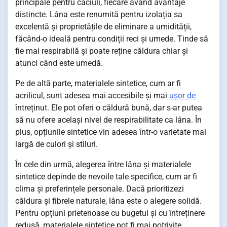
principale pentru căciuli, fiecare având avantaje
distincte. Lâna este renumită pentru izolația sa
excelentă și proprietățile de eliminare a umidității,
făcând-o ideală pentru condiții reci și umede. Tinde să
fie mai respirabilă și poate reține căldura chiar și
atunci când este umedă.
Pe de altă parte, materialele sintetice, cum ar fi
acrilicul, sunt adesea mai accesibile și mai
ușor de
întreținut. Ele pot oferi o căldură bună, dar s-ar putea
să nu ofere același nivel de respirabilitate ca lâna. În
plus, opțiunile sintetice vin adesea într-o varietate mai
largă de culori și stiluri.
În cele din urmă, alegerea între lâna și materialele
sintetice depinde de nevoile tale specifice, cum ar fi
clima și preferințele personale. Dacă prioritizezi
căldura și fibrele naturale, lâna este o alegere solidă.
Pentru opțiuni prietenoase cu bugetul și cu întreținere
redusă, materialele sintetice pot fi mai potrivite.