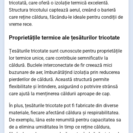
tricotată, care oferă o izolație termică excelentă.
Structura tricotului captează aerul, creând o barieră
care reține căldura, făcându-le ideale pentru condiții de
vreme rece.
Proprietățile termice ale țesăturilor tricotate
Țesăturile tricotate sunt cunoscute pentru proprietățile
lor termice unice, care contribuie semnificativ la
căldură. Buclele interconectate de fir creează mici
buzunare de aer, îmbunătățind izolația prin reducerea
pierderilor de căldură. Această structură permite
flexibilitate și întindere, asigurând o potrivire strânsă
care ajută la menținerea căldurii aproape de cap.
În plus, țesăturile tricotate pot fi fabricate din diverse
materiale, fiecare afectând căldura și respirabilitatea.
De exemplu, lâna este renumită pentru capacitatea sa
de a elimina umiditatea în timp ce reține căldura,