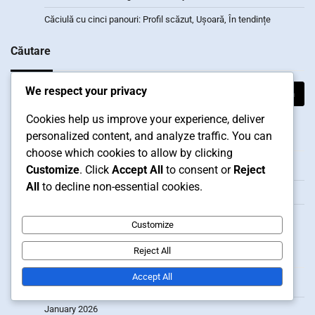
Căciulă cu cinci panouri: Profil scăzut, Ușoară, În tendințe
Căutare
Search
We respect your privacy
for:
Cookies help us improve your experience, deliver
Categorii
personalized content, and analyze traffic. You can
choose which cookies to allow by clicking
Customize
. Click
Accept All
to consent or
Reject
Semnificația culturală a șepcilor și pălăriilor
All
to decline non-essential cookies.
Tipuri de materiale pentru șepci și pălării de baseball
Variante de stiluri pentru șepci și pălării de baseball
Customize
Arhivă
Reject All
Accept All
February 2026
January 2026