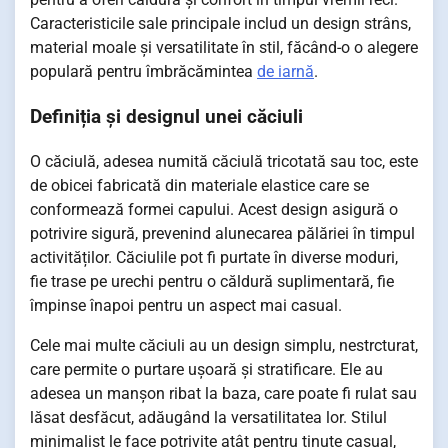
Caracteristicile sale principale includ un design strâns,
material moale și versatilitate în stil, făcând-o o alegere
populară pentru îmbrăcămintea
de iarnă
.
Definiția și designul unei căciuli
O căciulă, adesea numită căciulă tricotată sau toc, este
de obicei fabricată din materiale elastice care se
conformează formei capului. Acest design asigură o
potrivire sigură, prevenind alunecarea pălăriei în timpul
activităților. Căciulile pot fi purtate în diverse moduri,
fie trase pe urechi pentru o căldură suplimentară, fie
împinse înapoi pentru un aspect mai casual.
Cele mai multe căciuli au un design simplu, nestrcturat,
care permite o purtare ușoară și stratificare. Ele au
adesea un manșon ribat la baza, care poate fi rulat sau
lăsat desfăcut, adăugând la versatilitatea lor. Stilul
minimalist le face potrivite atât pentru ținute casual,