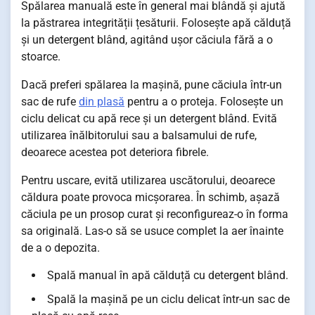
Spălarea manuală este în general mai blândă și ajută
la păstrarea integrității țesăturii. Folosește apă călduță
și un detergent blând, agitând ușor căciula fără a o
stoarce.
Dacă preferi spălarea la mașină, pune căciula într-un
sac de rufe
din plasă
pentru a o proteja. Folosește un
ciclu delicat cu apă rece și un detergent blând. Evită
utilizarea înălbitorului sau a balsamului de rufe,
deoarece acestea pot deteriora fibrele.
Pentru uscare, evită utilizarea uscătorului, deoarece
căldura poate provoca micșorarea. În schimb, așază
căciula pe un prosop curat și reconfigureaz-o în forma
sa originală. Las-o să se usuce complet la aer înainte
de a o depozita.
Spală manual în apă călduță cu detergent blând.
Spală la mașină pe un ciclu delicat într-un sac de