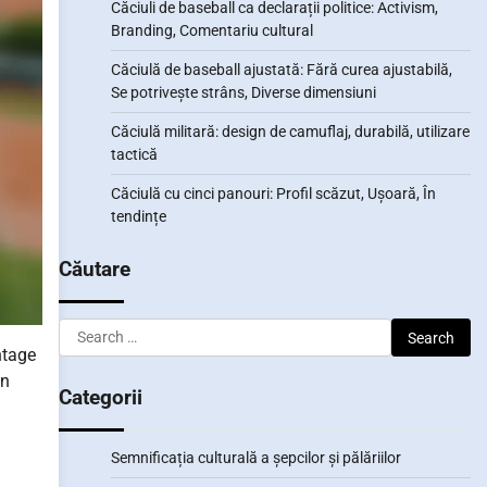
Căciuli de baseball ca declarații politice: Activism,
Branding, Comentariu cultural
Căciulă de baseball ajustată: Fără curea ajustabilă,
Se potrivește strâns, Diverse dimensiuni
Căciulă militară: design de camuflaj, durabilă, utilizare
tactică
Căciulă cu cinci panouri: Profil scăzut, Ușoară, În
tendințe
Căutare
Search
ntage
for:
un
Categorii
Semnificația culturală a șepcilor și pălăriilor