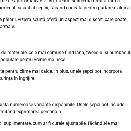
ngime de aproximativ 5-7 cm, oferind suficientă umbră fără a
armecul casual al șepcii, făcând-o ideală pentru purtarea zilnică.
de pălării, viziera scurtă oferă un aspect mai discret, care poate
formale.
te de materiale, cele mai comune fiind lâna, tweed-ul și bumbacul
i populare pentru vreme mai rece.
te pentru clime mai calde. În plus, unele șepci pot incorpora
rință în îngrijire.
xistă numeroase variante disponibile. Unele șepci pot include
ermițând exprimarea personală.
ici suplimentare, cum ar fi curele ajustabile, făcându-le mai