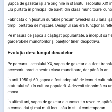
Șapca de gazetar își are originile în sfârșitul secolului XIX 
Era purtată în principal de băieți din clasa muncitoare, cun
Fabricată din țesături durabile precum tweed-ul sau lâna, șa
timp libertatea de mișcare. Designul său era funcțional, refle
Pe măsură ce șapca a câștigat popularitate, a început să f
garderobele muncitorilor și băieților tineri deopotrivă.
Evoluția de-a lungul decadelor
Pe parcursul secolului XX, șapca de gazetar a suferit transfo
accesoriu practic pentru clasa muncitoare, dar până în anii 1
În anii 1950 și 60, șapca a fost adoptată de iconuri culturale
statutului său în cultura populară. A devenit sinonimă cu un
epoca.
În ultimii ani, șapca de gazetar a cunoscut o revenire, apărâ
a consolidat și mai mult locul său în stilul contemporan.