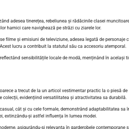
zând adesea tinerețea, rebeliunea și rădăcinile clasei muncitoare
lor harnici care navighează pe străzi cu ziarele lor.
se filme și emisiuni de televiziune, adesea legată de personaje 
est lucru a contribuit la statutul său ca accesoriu atemporal.
e reflectând sensibilitățile locale de modă, menținând în același 
oarece a trecut de la un articol vestimentar practic la o piesă de
colecții, evidențiind versatilitatea și atractivitatea sa durabilă.
asual, cât și cu cele formale, demonstrând adaptabilitatea sa î
mei, extinzându-și astfel influența în lumea modei.
 moderne, asigurându-și relevanța în garderobele contemporane ș