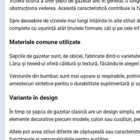
Viziera scurtă a unei șepci de gazetar are, în general, o lu
obstrucționa vederea. Această caracteristică contribuie la f
Spre deosebire de vizerele mai lungi întâlnite în alte stiluri 
completa cu ușurință atât ținutele formale, cât și pe cele in
Materiale comune utilizate
Șepcile de gazetar sunt, de obicei, fabricate dintr-o varieta
Lâna și tweed-ul oferă căldură și textură, făcându-le aleger
Versiunile din bumbac sunt mai ușoare și respirabile, potrivi
amestecuri sintetice pentru o durabilitate suplimentară și ușu
Variante în design
În timp ce șapca de gazetar clasică are un design simplu, e
elemente decorative precum modele, culori sau cusături, p
Altele pot avea stiluri diferite de căptușeală sau caracterist
funcționale și personalizabile pentru purtător.