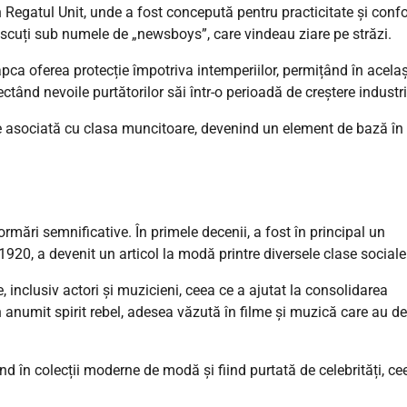
în Regatul Unit, unde a fost concepută pentru practicitate și confo
oscuți sub numele de „newsboys”, care vindeau ziare pe străzi.
pca oferea protecție împotriva intemperiilor, permițând în acelaș
ctând nevoile purtătorilor săi într-o perioadă de creștere industri
ie asociată cu clasa muncitoare, devenind un element de bază în
rmări semnificative. În primele decenii, a fost în principal un
920, a devenit un articol la modă printre diversele clase sociale
, inclusiv actori și muzicieni, ceea ce a ajutat la consolidarea
 anumit spirit rebel, adesea văzută în filme și muzică care au def
nd în colecții moderne de modă și fiind purtată de celebrități, ce