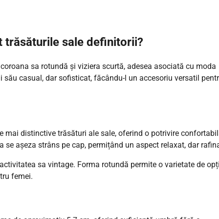
trăsăturile sale definitorii?
n coroana sa rotundă și viziera scurtă, adesea asociată cu moda
i său casual, dar sofisticat, făcându-l un accesoriu versatil pent
ai distinctive trăsături ale sale, oferind o potrivire confortabil
 a se așeza strâns pe cap, permițând un aspect relaxat, dar rafina
activitatea sa vintage. Forma rotundă permite o varietate de opț
ntru femei.