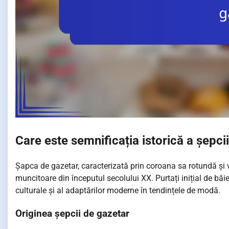
Care este semnificația istorică a șepci
Șapca de gazetar, caracterizată prin coroana sa rotundă și vi
muncitoare din începutul secolului XX. Purtați inițial de băieți
culturale și al adaptărilor moderne în tendințele de modă.
Originea șepcii de gazetar