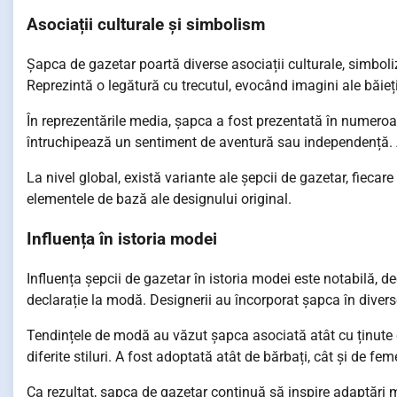
Asociații culturale și simbolism
Șapca de gazetar poartă diverse asociații culturale, simboli
Reprezintă o legătură cu trecutul, evocând imagini ale băieți
În reprezentările media, șapca a fost prezentată în numeroa
întruchipează un sentiment de aventură sau independență. Ac
La nivel global, există variante ale șepcii de gazetar, fiecar
elementele de bază ale designului original.
Influența în istoria modei
Influența șepcii de gazetar în istoria modei este notabilă, de
declarație la modă. Designerii au încorporat șapca în diverse 
Tendințele de modă au văzut șapca asociată atât cu ținute c
diferite stiluri. A fost adoptată atât de bărbați, cât și de fe
Ca rezultat, șapca de gazetar continuă să inspire adaptări