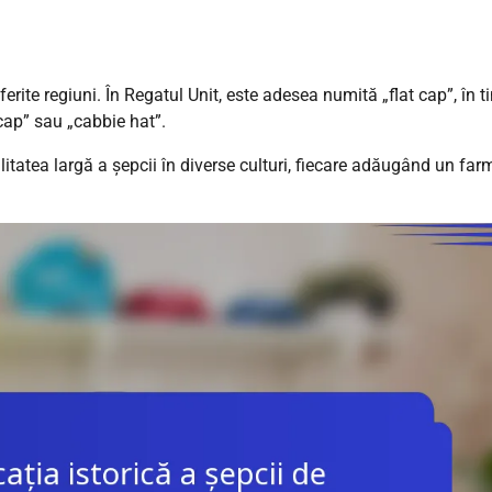
rite regiuni. În Regatul Unit, este adesea numită „flat cap”, în 
 cap” sau „cabbie hat”.
litatea largă a șepcii în diverse culturi, fiecare adăugând un far