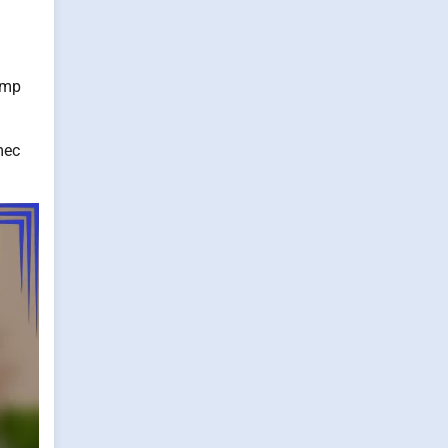
timp
mec