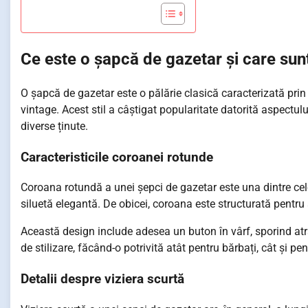
Ce este o șapcă de gazetar și care sunt 
O șapcă de gazetar este o pălărie clasică caracterizată pri
vintage. Acest stil a câștigat popularitate datorită aspectulu
diverse ținute.
Caracteristicile coroanei rotunde
Coroana rotundă a unei șepci de gazetar este una dintre cele m
siluetă elegantă. De obicei, coroana este structurată pentru
Această design include adesea un buton în vârf, sporind atr
de stilizare, făcând-o potrivită atât pentru bărbați, cât și pe
Detalii despre viziera scurtă